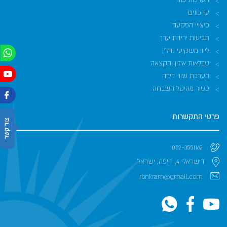
עדכונים
פיצויי הפקעה
תביעות ירידת ערך
ליווי משקיעי נדל"ן
טבלאות איזון והקצאה
הערכת שווי דירה
פטור מהיטל השבחה
פרטי התקשרות
052-3551162
דישראלי 4, חיפה, ישראל
ronkram@gmail.com